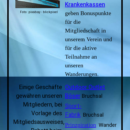
Krankenkassen
geben Bonuspunkte
Foto: pixabay - blickpixel
für die
Mitgliedschaft in
unserem Verein und
für die aktive
Teilnahme an
unseren
Wanderungen.
Ei
nige Geschäfte
Outdoor Outlet
gewähren unseren
Böser
Bruchsal
Mitgliedern, bei
Sport-
Vorlage des
Fabrik
Bruchsal
Mitgliedsausweises,
Prinzpiration
Wanderreise