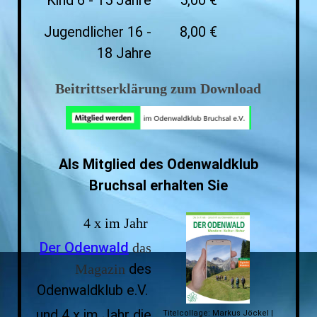
Kind 6 - 15 Jahre
5,00 €
Jugendlicher 16 -
8,00 €
18 Jahre
Beitrittserklärung zum Download
Als Mitglied des Odenwaldklub
Bruchsal erhalten Sie
4 x im Jahr
Der Odenwald
das
des
Magazin
Odenwaldklub e.V.
und 4 x im Jahr die
Titelcollage: Markus Jöckel |