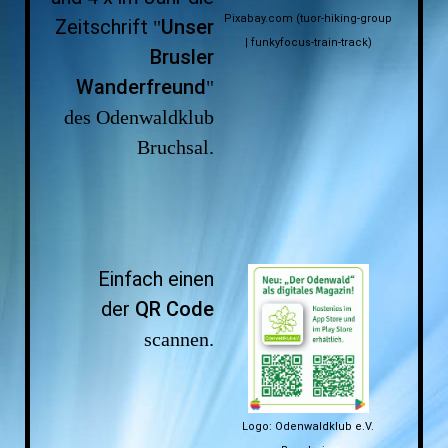
Pixabay.com (tuor-hiking-group
Zeitschrift
Unser
"
| funkyfocus-train-track)
Brusler
Wanderfreund
"
des Odenwaldklub
Bruchsal.
Einfach einen
der
QR Code
scannen.
Logo: Odenwaldklub e.V.